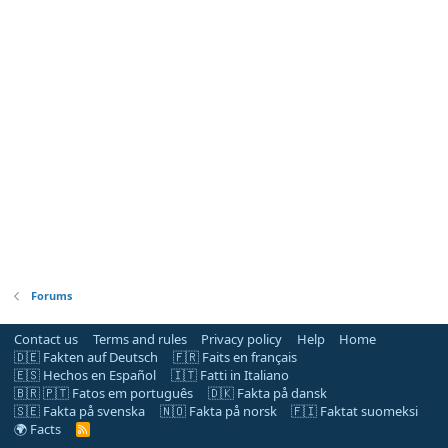
Forums
Contact us
Terms and rules
Privacy policy
Help
Home
🇩🇪 Fakten auf Deutsch
🇫🇷 Faits en français
🇪🇸 Hechos en Español
🇮🇹 Fatti in Italiano
🇧🇷 🇵🇹 Fatos em português
🇩🇰 Fakta på dansk
🇸🇪 Fakta på svenska
🇳🇴 Fakta på norsk
🇫🇮 Faktat suomeksi
🌍 Facts
R
S