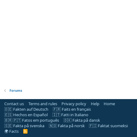
Forums
Contact us
Terms and rules
Privacy policy
Help
Home
🇩🇪 Fakten auf Deutsch
🇫🇷 Faits en français
🇪🇸 Hechos en Español
🇮🇹 Fatti in Italiano
🇧🇷 🇵🇹 Fatos em português
🇩🇰 Fakta på dansk
🇸🇪 Fakta på svenska
🇳🇴 Fakta på norsk
🇫🇮 Faktat suomeksi
🌍 Facts
R
S