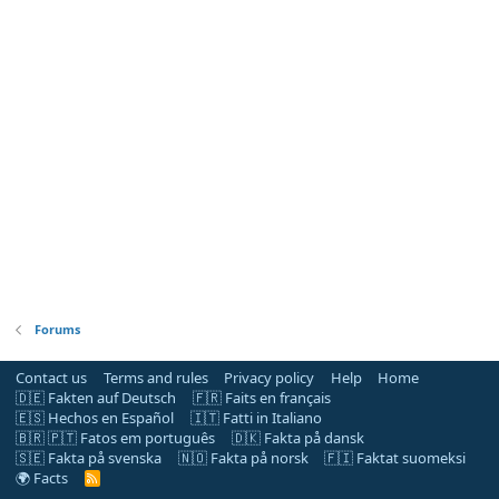
Forums
Contact us
Terms and rules
Privacy policy
Help
Home
🇩🇪 Fakten auf Deutsch
🇫🇷 Faits en français
🇪🇸 Hechos en Español
🇮🇹 Fatti in Italiano
🇧🇷 🇵🇹 Fatos em português
🇩🇰 Fakta på dansk
🇸🇪 Fakta på svenska
🇳🇴 Fakta på norsk
🇫🇮 Faktat suomeksi
🌍 Facts
R
S