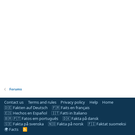
Forums
Contact us
Terms and rules
Privacy policy
Help
Home
🇩🇪 Fakten auf Deutsch
🇫🇷 Faits en français
🇪🇸 Hechos en Español
🇮🇹 Fatti in Italiano
🇧🇷 🇵🇹 Fatos em português
🇩🇰 Fakta på dansk
🇸🇪 Fakta på svenska
🇳🇴 Fakta på norsk
🇫🇮 Faktat suomeksi
🌍 Facts
R
S