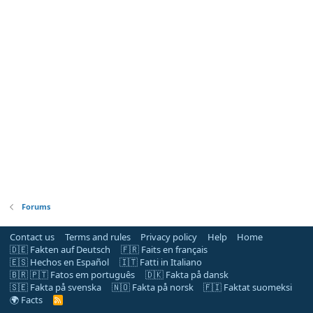
Forums
Contact us
Terms and rules
Privacy policy
Help
Home
🇩🇪 Fakten auf Deutsch
🇫🇷 Faits en français
🇪🇸 Hechos en Español
🇮🇹 Fatti in Italiano
🇧🇷 🇵🇹 Fatos em português
🇩🇰 Fakta på dansk
🇸🇪 Fakta på svenska
🇳🇴 Fakta på norsk
🇫🇮 Faktat suomeksi
🌍 Facts
R
S