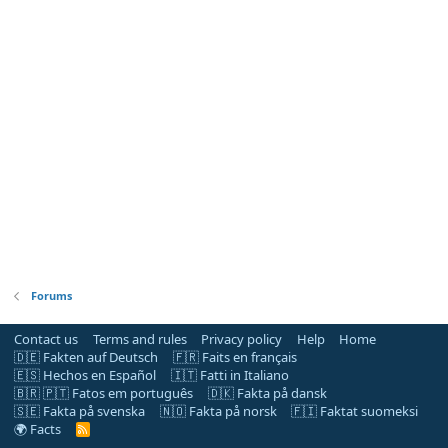
Forums
Contact us
Terms and rules
Privacy policy
Help
Home
🇩🇪 Fakten auf Deutsch
🇫🇷 Faits en français
🇪🇸 Hechos en Español
🇮🇹 Fatti in Italiano
🇧🇷 🇵🇹 Fatos em português
🇩🇰 Fakta på dansk
🇸🇪 Fakta på svenska
🇳🇴 Fakta på norsk
🇫🇮 Faktat suomeksi
🌍 Facts
R
S