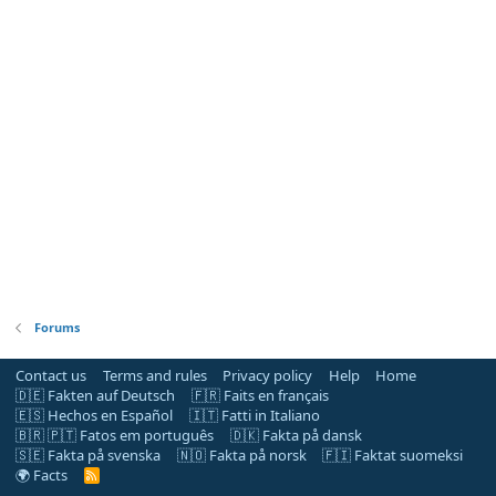
Forums
Contact us
Terms and rules
Privacy policy
Help
Home
🇩🇪 Fakten auf Deutsch
🇫🇷 Faits en français
🇪🇸 Hechos en Español
🇮🇹 Fatti in Italiano
🇧🇷 🇵🇹 Fatos em português
🇩🇰 Fakta på dansk
🇸🇪 Fakta på svenska
🇳🇴 Fakta på norsk
🇫🇮 Faktat suomeksi
🌍 Facts
R
S