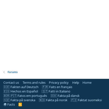
Forums
Contact us
Terms and rules
Privacy policy
Help
Home
🇩🇪 Fakten auf Deutsch
🇫🇷 Faits en français
🇪🇸 Hechos en Español
🇮🇹 Fatti in Italiano
🇧🇷 🇵🇹 Fatos em português
🇩🇰 Fakta på dansk
🇸🇪 Fakta på svenska
🇳🇴 Fakta på norsk
🇫🇮 Faktat suomeksi
🌍 Facts
R
S