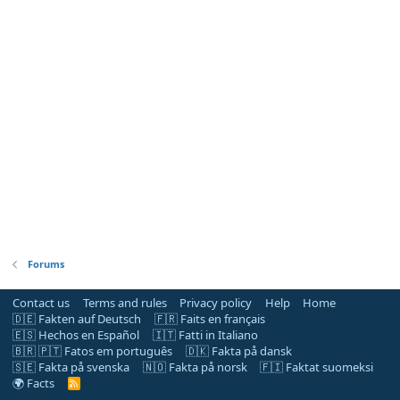
Forums
Contact us
Terms and rules
Privacy policy
Help
Home
🇩🇪 Fakten auf Deutsch
🇫🇷 Faits en français
🇪🇸 Hechos en Español
🇮🇹 Fatti in Italiano
🇧🇷 🇵🇹 Fatos em português
🇩🇰 Fakta på dansk
🇸🇪 Fakta på svenska
🇳🇴 Fakta på norsk
🇫🇮 Faktat suomeksi
🌍 Facts
R
S