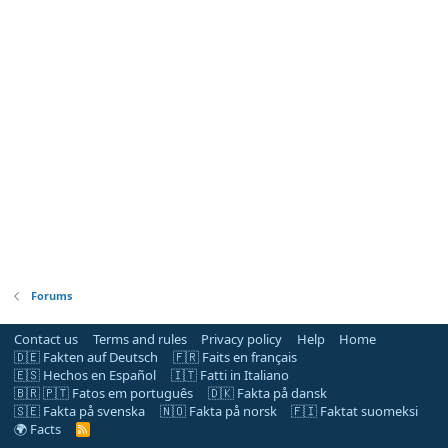
Forums
Contact us
Terms and rules
Privacy policy
Help
Home
🇩🇪 Fakten auf Deutsch
🇫🇷 Faits en français
🇪🇸 Hechos en Español
🇮🇹 Fatti in Italiano
🇧🇷 🇵🇹 Fatos em português
🇩🇰 Fakta på dansk
🇸🇪 Fakta på svenska
🇳🇴 Fakta på norsk
🇫🇮 Faktat suomeksi
🌍 Facts
R
S