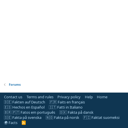
Forums
Contact us
Terms and rules
Privacy policy
Help
Home
🇩🇪 Fakten auf Deutsch
🇫🇷 Faits en français
🇪🇸 Hechos en Español
🇮🇹 Fatti in Italiano
🇧🇷 🇵🇹 Fatos em português
🇩🇰 Fakta på dansk
🇸🇪 Fakta på svenska
🇳🇴 Fakta på norsk
🇫🇮 Faktat suomeksi
🌍 Facts
R
S