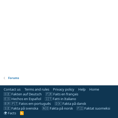
Forums
Contact us
Terms and rules
Privacy policy
Help
Home
🇩🇪 Fakten auf Deutsch
🇫🇷 Faits en français
🇪🇸 Hechos en Español
🇮🇹 Fatti in Italiano
🇧🇷 🇵🇹 Fatos em português
🇩🇰 Fakta på dansk
🇸🇪 Fakta på svenska
🇳🇴 Fakta på norsk
🇫🇮 Faktat suomeksi
🌍 Facts
R
S