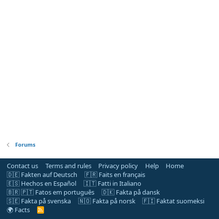
Forums
Contact us
Terms and rules
Privacy policy
Help
Home
🇩🇪 Fakten auf Deutsch
🇫🇷 Faits en français
🇪🇸 Hechos en Español
🇮🇹 Fatti in Italiano
🇧🇷 🇵🇹 Fatos em português
🇩🇰 Fakta på dansk
🇸🇪 Fakta på svenska
🇳🇴 Fakta på norsk
🇫🇮 Faktat suomeksi
🌍 Facts
R
S