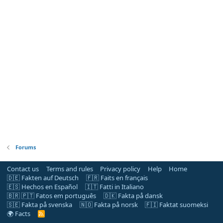
Forums
Contact us
Terms and rules
Privacy policy
Help
Home
🇩🇪 Fakten auf Deutsch
🇫🇷 Faits en français
🇪🇸 Hechos en Español
🇮🇹 Fatti in Italiano
🇧🇷 🇵🇹 Fatos em português
🇩🇰 Fakta på dansk
🇸🇪 Fakta på svenska
🇳🇴 Fakta på norsk
🇫🇮 Faktat suomeksi
🌍 Facts
R
S