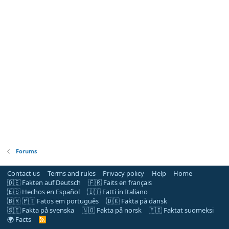
Forums
Contact us
Terms and rules
Privacy policy
Help
Home
🇩🇪 Fakten auf Deutsch
🇫🇷 Faits en français
🇪🇸 Hechos en Español
🇮🇹 Fatti in Italiano
🇧🇷 🇵🇹 Fatos em português
🇩🇰 Fakta på dansk
🇸🇪 Fakta på svenska
🇳🇴 Fakta på norsk
🇫🇮 Faktat suomeksi
🌍 Facts
R
S