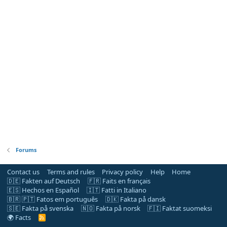
Forums
Contact us
Terms and rules
Privacy policy
Help
Home
🇩🇪 Fakten auf Deutsch
🇫🇷 Faits en français
🇪🇸 Hechos en Español
🇮🇹 Fatti in Italiano
🇧🇷 🇵🇹 Fatos em português
🇩🇰 Fakta på dansk
🇸🇪 Fakta på svenska
🇳🇴 Fakta på norsk
🇫🇮 Faktat suomeksi
🌍 Facts
R
S