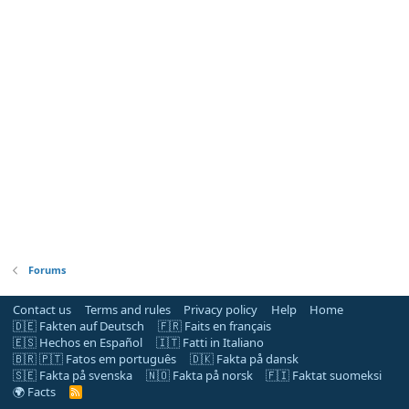
Forums
Contact us
Terms and rules
Privacy policy
Help
Home
🇩🇪 Fakten auf Deutsch
🇫🇷 Faits en français
🇪🇸 Hechos en Español
🇮🇹 Fatti in Italiano
🇧🇷 🇵🇹 Fatos em português
🇩🇰 Fakta på dansk
🇸🇪 Fakta på svenska
🇳🇴 Fakta på norsk
🇫🇮 Faktat suomeksi
🌍 Facts
R
S