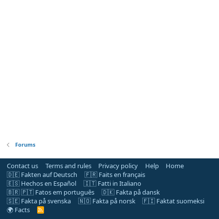
Forums
Contact us
Terms and rules
Privacy policy
Help
Home
🇩🇪 Fakten auf Deutsch
🇫🇷 Faits en français
🇪🇸 Hechos en Español
🇮🇹 Fatti in Italiano
🇧🇷 🇵🇹 Fatos em português
🇩🇰 Fakta på dansk
🇸🇪 Fakta på svenska
🇳🇴 Fakta på norsk
🇫🇮 Faktat suomeksi
🌍 Facts
R
S