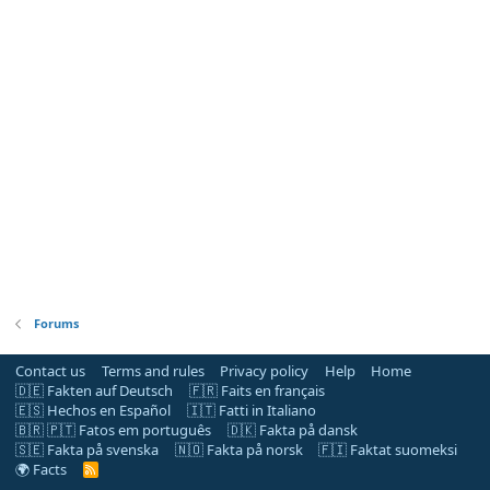
Forums
Contact us
Terms and rules
Privacy policy
Help
Home
🇩🇪 Fakten auf Deutsch
🇫🇷 Faits en français
🇪🇸 Hechos en Español
🇮🇹 Fatti in Italiano
🇧🇷 🇵🇹 Fatos em português
🇩🇰 Fakta på dansk
🇸🇪 Fakta på svenska
🇳🇴 Fakta på norsk
🇫🇮 Faktat suomeksi
🌍 Facts
R
S