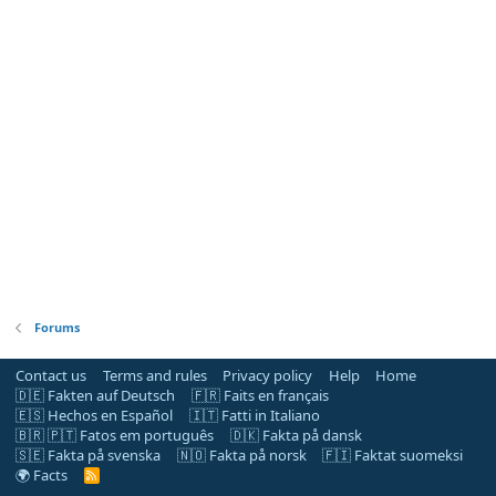
Forums
Contact us
Terms and rules
Privacy policy
Help
Home
🇩🇪 Fakten auf Deutsch
🇫🇷 Faits en français
🇪🇸 Hechos en Español
🇮🇹 Fatti in Italiano
🇧🇷 🇵🇹 Fatos em português
🇩🇰 Fakta på dansk
🇸🇪 Fakta på svenska
🇳🇴 Fakta på norsk
🇫🇮 Faktat suomeksi
🌍 Facts
R
S