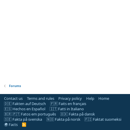
Forums
Contact us
Terms and rules
Privacy policy
Help
Home
🇩🇪 Fakten auf Deutsch
🇫🇷 Faits en français
🇪🇸 Hechos en Español
🇮🇹 Fatti in Italiano
🇧🇷 🇵🇹 Fatos em português
🇩🇰 Fakta på dansk
🇸🇪 Fakta på svenska
🇳🇴 Fakta på norsk
🇫🇮 Faktat suomeksi
🌍 Facts
R
S