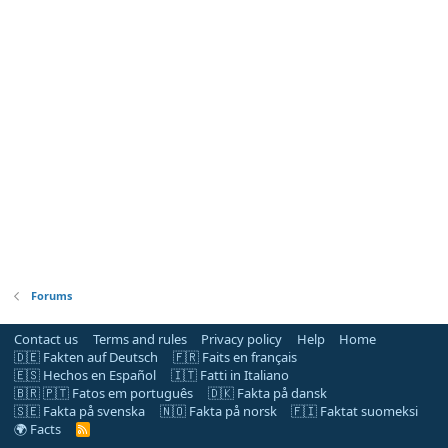
Forums
Contact us
Terms and rules
Privacy policy
Help
Home
🇩🇪 Fakten auf Deutsch
🇫🇷 Faits en français
🇪🇸 Hechos en Español
🇮🇹 Fatti in Italiano
🇧🇷 🇵🇹 Fatos em português
🇩🇰 Fakta på dansk
🇸🇪 Fakta på svenska
🇳🇴 Fakta på norsk
🇫🇮 Faktat suomeksi
🌍 Facts
R
S