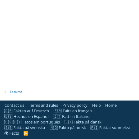
Forums
Contact us
Terms and rules
Privacy policy
Help
Home
🇩🇪 Fakten auf Deutsch
🇫🇷 Faits en français
🇪🇸 Hechos en Español
🇮🇹 Fatti in Italiano
🇧🇷 🇵🇹 Fatos em português
🇩🇰 Fakta på dansk
🇸🇪 Fakta på svenska
🇳🇴 Fakta på norsk
🇫🇮 Faktat suomeksi
🌍 Facts
R
S