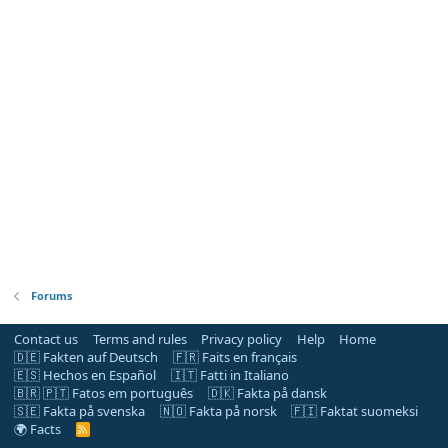
Forums
Contact us
Terms and rules
Privacy policy
Help
Home
🇩🇪 Fakten auf Deutsch
🇫🇷 Faits en français
🇪🇸 Hechos en Español
🇮🇹 Fatti in Italiano
🇧🇷 🇵🇹 Fatos em português
🇩🇰 Fakta på dansk
🇸🇪 Fakta på svenska
🇳🇴 Fakta på norsk
🇫🇮 Faktat suomeksi
🌍 Facts
R
S