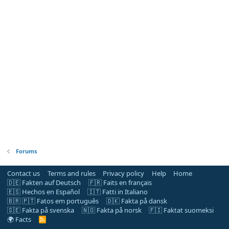
Forums
Contact us
Terms and rules
Privacy policy
Help
Home
🇩🇪 Fakten auf Deutsch
🇫🇷 Faits en français
🇪🇸 Hechos en Español
🇮🇹 Fatti in Italiano
🇧🇷 🇵🇹 Fatos em português
🇩🇰 Fakta på dansk
🇸🇪 Fakta på svenska
🇳🇴 Fakta på norsk
🇫🇮 Faktat suomeksi
🌍 Facts
R
S