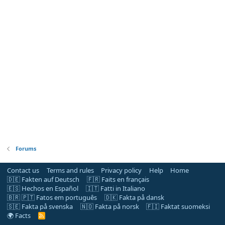
Forums
Contact us
Terms and rules
Privacy policy
Help
Home
🇩🇪 Fakten auf Deutsch
🇫🇷 Faits en français
🇪🇸 Hechos en Español
🇮🇹 Fatti in Italiano
🇧🇷 🇵🇹 Fatos em português
🇩🇰 Fakta på dansk
🇸🇪 Fakta på svenska
🇳🇴 Fakta på norsk
🇫🇮 Faktat suomeksi
🌍 Facts
R
S