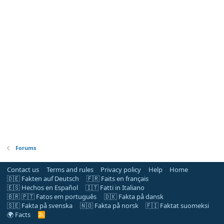
Forums
Contact us
Terms and rules
Privacy policy
Help
Home
🇩🇪 Fakten auf Deutsch
🇫🇷 Faits en français
🇪🇸 Hechos en Español
🇮🇹 Fatti in Italiano
🇧🇷 🇵🇹 Fatos em português
🇩🇰 Fakta på dansk
🇸🇪 Fakta på svenska
🇳🇴 Fakta på norsk
🇫🇮 Faktat suomeksi
🌍 Facts
R
S