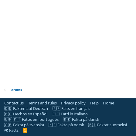
Forums
Contact us
Terms and rules
Privacy policy
Help
Home
🇩🇪 Fakten auf Deutsch
🇫🇷 Faits en français
🇪🇸 Hechos en Español
🇮🇹 Fatti in Italiano
🇧🇷 🇵🇹 Fatos em português
🇩🇰 Fakta på dansk
🇸🇪 Fakta på svenska
🇳🇴 Fakta på norsk
🇫🇮 Faktat suomeksi
🌍 Facts
R
S