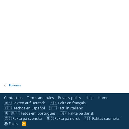
Forums
Contact us
Terms and rules
Privacy policy
Help
Home
🇩🇪 Fakten auf Deutsch
🇫🇷 Faits en français
🇪🇸 Hechos en Español
🇮🇹 Fatti in Italiano
🇧🇷 🇵🇹 Fatos em português
🇩🇰 Fakta på dansk
🇸🇪 Fakta på svenska
🇳🇴 Fakta på norsk
🇫🇮 Faktat suomeksi
🌍 Facts
R
S