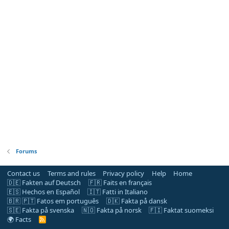
Forums
Contact us
Terms and rules
Privacy policy
Help
Home
🇩🇪 Fakten auf Deutsch
🇫🇷 Faits en français
🇪🇸 Hechos en Español
🇮🇹 Fatti in Italiano
🇧🇷 🇵🇹 Fatos em português
🇩🇰 Fakta på dansk
🇸🇪 Fakta på svenska
🇳🇴 Fakta på norsk
🇫🇮 Faktat suomeksi
🌍 Facts
R
S