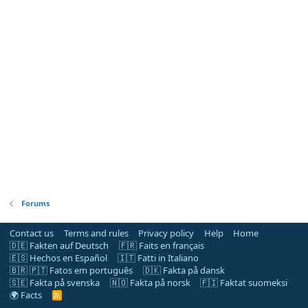
Forums
Contact us
Terms and rules
Privacy policy
Help
Home
🇩🇪 Fakten auf Deutsch
🇫🇷 Faits en français
🇪🇸 Hechos en Español
🇮🇹 Fatti in Italiano
🇧🇷 🇵🇹 Fatos em português
🇩🇰 Fakta på dansk
🇸🇪 Fakta på svenska
🇳🇴 Fakta på norsk
🇫🇮 Faktat suomeksi
🌍 Facts
R
S