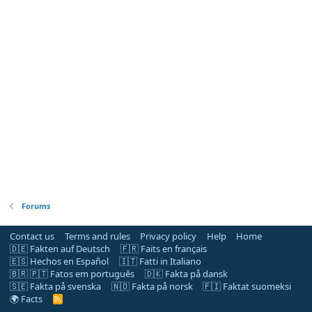
Forums
Contact us
Terms and rules
Privacy policy
Help
Home
🇩🇪 Fakten auf Deutsch
🇫🇷 Faits en français
🇪🇸 Hechos en Español
🇮🇹 Fatti in Italiano
🇧🇷 🇵🇹 Fatos em português
🇩🇰 Fakta på dansk
🇸🇪 Fakta på svenska
🇳🇴 Fakta på norsk
🇫🇮 Faktat suomeksi
🌍 Facts
R
S