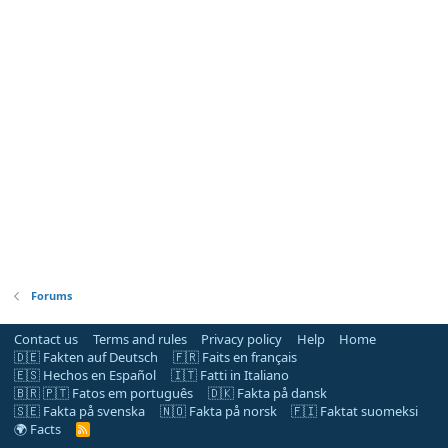
Forums
Contact us
Terms and rules
Privacy policy
Help
Home
🇩🇪 Fakten auf Deutsch
🇫🇷 Faits en français
🇪🇸 Hechos en Español
🇮🇹 Fatti in Italiano
🇧🇷 🇵🇹 Fatos em português
🇩🇰 Fakta på dansk
🇸🇪 Fakta på svenska
🇳🇴 Fakta på norsk
🇫🇮 Faktat suomeksi
🌍 Facts
R
S