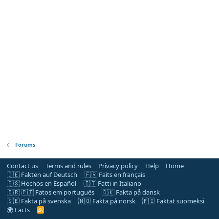
Forums
Contact us
Terms and rules
Privacy policy
Help
Home
🇩🇪 Fakten auf Deutsch
🇫🇷 Faits en français
🇪🇸 Hechos en Español
🇮🇹 Fatti in Italiano
🇧🇷 🇵🇹 Fatos em português
🇩🇰 Fakta på dansk
🇸🇪 Fakta på svenska
🇳🇴 Fakta på norsk
🇫🇮 Faktat suomeksi
🌍 Facts
R
S