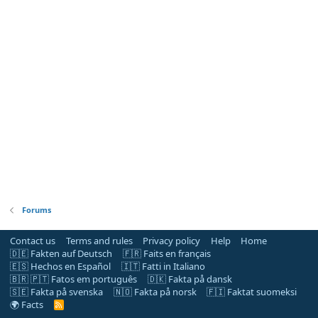
Forums
Contact us
Terms and rules
Privacy policy
Help
Home
🇩🇪 Fakten auf Deutsch
🇫🇷 Faits en français
🇪🇸 Hechos en Español
🇮🇹 Fatti in Italiano
🇧🇷 🇵🇹 Fatos em português
🇩🇰 Fakta på dansk
🇸🇪 Fakta på svenska
🇳🇴 Fakta på norsk
🇫🇮 Faktat suomeksi
🌍 Facts
R
S