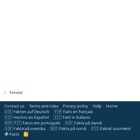
Forums
Contact us
Terms and rules
Privacy policy
Help
Home
🇩🇪 Fakten auf Deutsch
🇫🇷 Faits en français
🇪🇸 Hechos en Español
🇮🇹 Fatti in Italiano
🇧🇷 🇵🇹 Fatos em português
🇩🇰 Fakta på dansk
🇸🇪 Fakta på svenska
🇳🇴 Fakta på norsk
🇫🇮 Faktat suomeksi
🌍 Facts
R
S