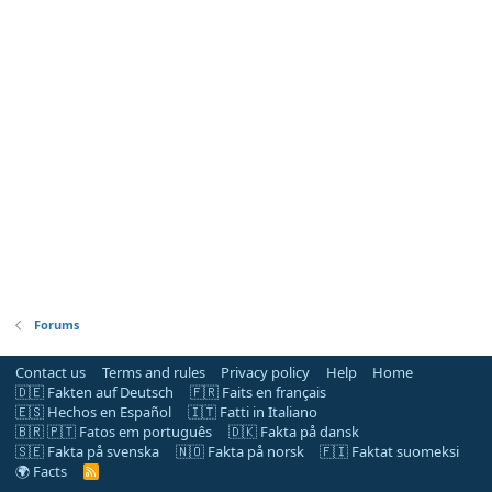
Forums
Contact us
Terms and rules
Privacy policy
Help
Home
🇩🇪 Fakten auf Deutsch
🇫🇷 Faits en français
🇪🇸 Hechos en Español
🇮🇹 Fatti in Italiano
🇧🇷 🇵🇹 Fatos em português
🇩🇰 Fakta på dansk
🇸🇪 Fakta på svenska
🇳🇴 Fakta på norsk
🇫🇮 Faktat suomeksi
🌍 Facts
R
S