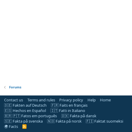
Forums
Contact us
Terms and rules
Privacy policy
Help
Home
🇩🇪 Fakten auf Deutsch
🇫🇷 Faits en français
🇪🇸 Hechos en Español
🇮🇹 Fatti in Italiano
🇧🇷 🇵🇹 Fatos em português
🇩🇰 Fakta på dansk
🇸🇪 Fakta på svenska
🇳🇴 Fakta på norsk
🇫🇮 Faktat suomeksi
🌍 Facts
R
S