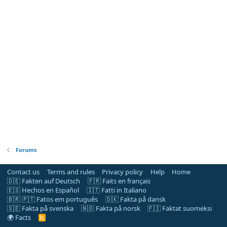
Forums
Contact us
Terms and rules
Privacy policy
Help
Home
🇩🇪 Fakten auf Deutsch
🇫🇷 Faits en français
🇪🇸 Hechos en Español
🇮🇹 Fatti in Italiano
🇧🇷 🇵🇹 Fatos em português
🇩🇰 Fakta på dansk
🇸🇪 Fakta på svenska
🇳🇴 Fakta på norsk
🇫🇮 Faktat suomeksi
🌍 Facts
R
S