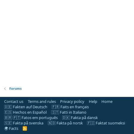
Forums
Contact us
Terms and rules
Privacy policy
Help
Home
🇩🇪 Fakten auf Deutsch
🇫🇷 Faits en français
🇪🇸 Hechos en Español
🇮🇹 Fatti in Italiano
🇧🇷 🇵🇹 Fatos em português
🇩🇰 Fakta på dansk
🇸🇪 Fakta på svenska
🇳🇴 Fakta på norsk
🇫🇮 Faktat suomeksi
🌍 Facts
R
S