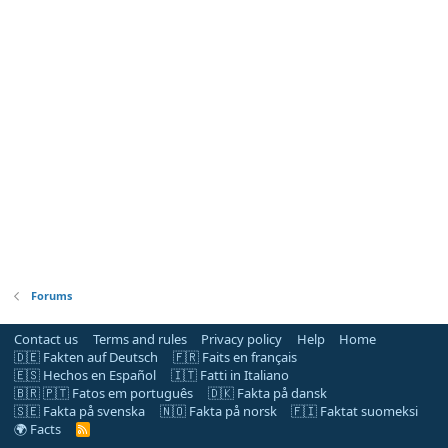
Forums
Contact us
Terms and rules
Privacy policy
Help
Home
🇩🇪 Fakten auf Deutsch
🇫🇷 Faits en français
🇪🇸 Hechos en Español
🇮🇹 Fatti in Italiano
🇧🇷 🇵🇹 Fatos em português
🇩🇰 Fakta på dansk
🇸🇪 Fakta på svenska
🇳🇴 Fakta på norsk
🇫🇮 Faktat suomeksi
🌍 Facts
R
S