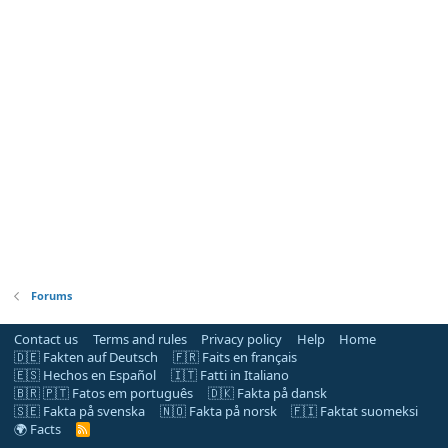
Forums
Contact us
Terms and rules
Privacy policy
Help
Home
🇩🇪 Fakten auf Deutsch
🇫🇷 Faits en français
🇪🇸 Hechos en Español
🇮🇹 Fatti in Italiano
🇧🇷 🇵🇹 Fatos em português
🇩🇰 Fakta på dansk
🇸🇪 Fakta på svenska
🇳🇴 Fakta på norsk
🇫🇮 Faktat suomeksi
🌍 Facts
R
S