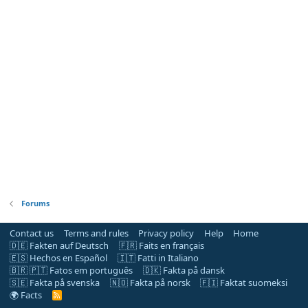
Forums
Contact us
Terms and rules
Privacy policy
Help
Home
🇩🇪 Fakten auf Deutsch
🇫🇷 Faits en français
🇪🇸 Hechos en Español
🇮🇹 Fatti in Italiano
🇧🇷 🇵🇹 Fatos em português
🇩🇰 Fakta på dansk
🇸🇪 Fakta på svenska
🇳🇴 Fakta på norsk
🇫🇮 Faktat suomeksi
🌍 Facts
R
S