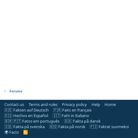
Forums
Contact us
Terms and rules
Privacy policy
Help
Home
🇩🇪 Fakten auf Deutsch
🇫🇷 Faits en français
🇪🇸 Hechos en Español
🇮🇹 Fatti in Italiano
🇧🇷 🇵🇹 Fatos em português
🇩🇰 Fakta på dansk
🇸🇪 Fakta på svenska
🇳🇴 Fakta på norsk
🇫🇮 Faktat suomeksi
🌍 Facts
R
S