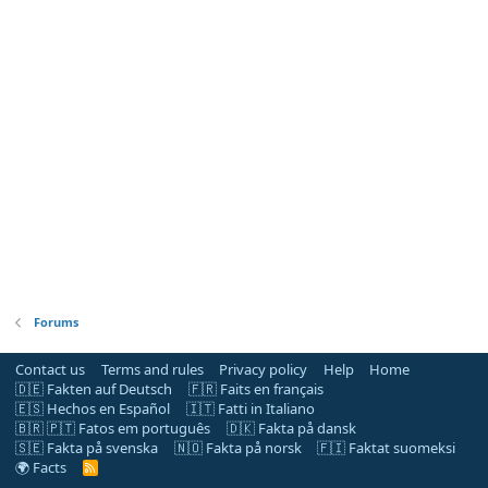
Forums
Contact us
Terms and rules
Privacy policy
Help
Home
🇩🇪 Fakten auf Deutsch
🇫🇷 Faits en français
🇪🇸 Hechos en Español
🇮🇹 Fatti in Italiano
🇧🇷 🇵🇹 Fatos em português
🇩🇰 Fakta på dansk
🇸🇪 Fakta på svenska
🇳🇴 Fakta på norsk
🇫🇮 Faktat suomeksi
🌍 Facts
R
S