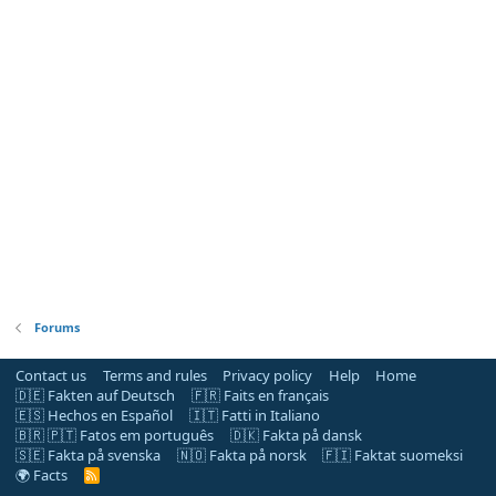
Forums
Contact us
Terms and rules
Privacy policy
Help
Home
🇩🇪 Fakten auf Deutsch
🇫🇷 Faits en français
🇪🇸 Hechos en Español
🇮🇹 Fatti in Italiano
🇧🇷 🇵🇹 Fatos em português
🇩🇰 Fakta på dansk
🇸🇪 Fakta på svenska
🇳🇴 Fakta på norsk
🇫🇮 Faktat suomeksi
🌍 Facts
R
S