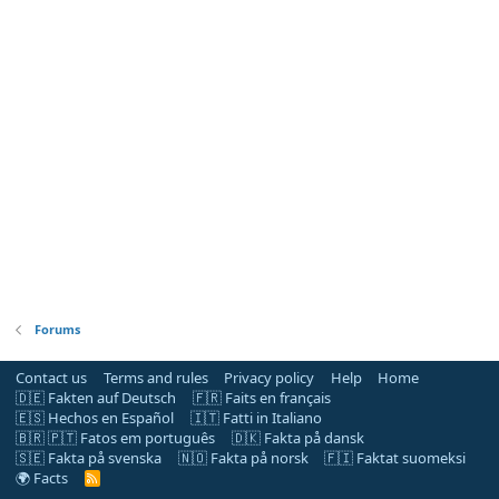
Forums
Contact us
Terms and rules
Privacy policy
Help
Home
🇩🇪 Fakten auf Deutsch
🇫🇷 Faits en français
🇪🇸 Hechos en Español
🇮🇹 Fatti in Italiano
🇧🇷 🇵🇹 Fatos em português
🇩🇰 Fakta på dansk
🇸🇪 Fakta på svenska
🇳🇴 Fakta på norsk
🇫🇮 Faktat suomeksi
🌍 Facts
R
S