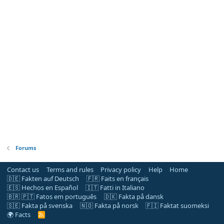
Forums
Contact us
Terms and rules
Privacy policy
Help
Home
🇩🇪 Fakten auf Deutsch
🇫🇷 Faits en français
🇪🇸 Hechos en Español
🇮🇹 Fatti in Italiano
🇧🇷 🇵🇹 Fatos em português
🇩🇰 Fakta på dansk
🇸🇪 Fakta på svenska
🇳🇴 Fakta på norsk
🇫🇮 Faktat suomeksi
🌍 Facts
R
S