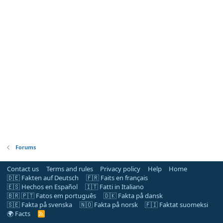
Forums
Contact us
Terms and rules
Privacy policy
Help
Home
🇩🇪 Fakten auf Deutsch
🇫🇷 Faits en français
🇪🇸 Hechos en Español
🇮🇹 Fatti in Italiano
🇧🇷 🇵🇹 Fatos em português
🇩🇰 Fakta på dansk
🇸🇪 Fakta på svenska
🇳🇴 Fakta på norsk
🇫🇮 Faktat suomeksi
🌍 Facts
R
S