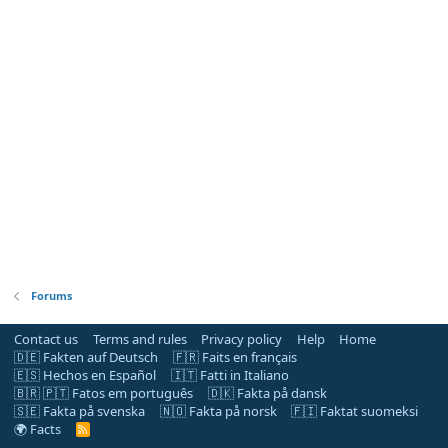
Forums
Contact us
Terms and rules
Privacy policy
Help
Home
🇩🇪 Fakten auf Deutsch
🇫🇷 Faits en français
🇪🇸 Hechos en Español
🇮🇹 Fatti in Italiano
🇧🇷 🇵🇹 Fatos em português
🇩🇰 Fakta på dansk
🇸🇪 Fakta på svenska
🇳🇴 Fakta på norsk
🇫🇮 Faktat suomeksi
🌍 Facts
R
S